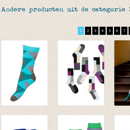
Andere producten uit de categorie
1
2
3
4
5
6
7
Sokken driekhoek
Sokken
Sokke
€ 4,95
Copenhagen 7 solo
€ 6,95
€ 2,47
sokken
€ 4,85