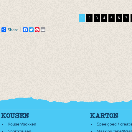
sokken auto blauw/
Short Sock Niagara
Sokke
gemêleerd blauw
Blue
blauw
€ 4,95
€ 7,95
€ 4,95
1
2
3
4
5
6
7
€ 2,47
Share
Facebook
Twitter
Pinterest
Email
KOUSEN
KARTON
Kousen/sokken
Speelgoed / creati
Sportkousen
Masking tape/Wash