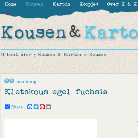
Home
Kousen
Karton
Koopjes
Over K & K
-30%
-50%
-50%
-50%
U bent hier :
Kousen & Karton
>
Kousen
keer terug
Kletskous egel fuchsia
Share
Facebook
Twitter
Pinterest
Email