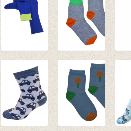
€ 32,50
Fijne herensokken
Sokken Dots
Sokken
Hampshire (royal
€ 6,95
€ 6,95
blue)
€ 11,50