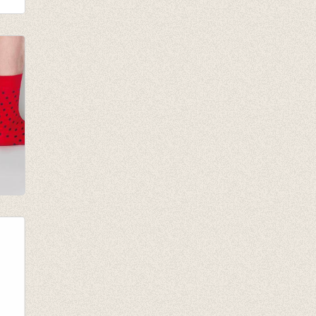
te
or
ot