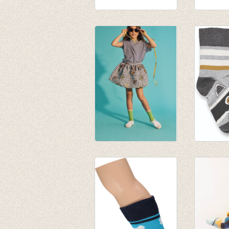
sokken/kousen
Fijne h
groen gestreept
Arktis (
forest'
€ 11,50
€ 8,00
Sokken Lemon
Sokken
€ 20,00
talkie w
€ 14,00
€ 8,50