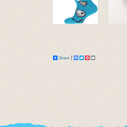
sokken talkie walkie
Sokken 
hond turquoise
solo so
€ 8,50
€ 32,50
€ 5,95
Share
Facebook
Twitter
Pinterest
Email