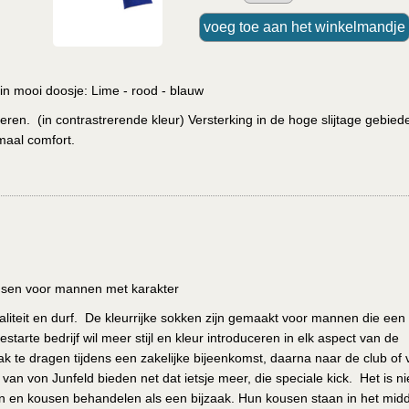
 in mooi doosje: Lime - rood - blauw
en. (in contrastrerende kleur) Versterking in de hoge slijtage gebied
aal comfort.
ousen voor mannen met karakter
waliteit en durf. De kleurrijke sokken zijn gemaakt voor mannen die een
arte bedrijf wil meer stijl en kleur introduceren in elk aspect van de
ak te dragen tijdens een zakelijke bijeenkomst, daarna naar de club of 
van von Junfeld bieden net dat ietsje meer, die speciale kick. Het is ni
ken en kousen behandelen als een bijzaak. Hun kousen staan in het mid