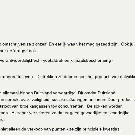
mschrijven ze zichzelf. En eerlijk waar, het mag gezegd zijn. Ook jui
or de 'drager' ook:
e verantwoordelijkheid - voetafdruk en klimaatsbescherming -
proberen te leven. Dit trekken ze door in heel het product, van ontwikk
 allemaal binnen Duitsland vervaardigd. Dit omdat Duitsland
preekt over: veiligheid, sociale uitkeringen en lonen. Door producti
 uitstoot van broeikasgassen tov concurrenten. De sokken worden
en. Hierdoor verzekeren ze dat er geen gevaarlijke en schadelijke
ie.
n niet alleen de verkoop van punten - ze zijn principiële kwesties.