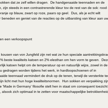
okken dat ze zelf willen dragen. De handgenaaide teennaden en de
zijn steeds in een contrastrerende kleur tov de rest van de sok: rood
ranje op blauw, zwart op roze, paars op geel. Dus, als je echt wilt
r beneden en geniet van de reacties op de uitbarsting van kleur aan u
leen een verkoopspunt
n kousen van von Jungfeld zijn net wat ze hun speciale aantrekkingskra
% beste kwaliteits katoen en 2% elesthan om hen vorm te geven. Dez
lijk katoen helpt om de temperatuur op en natuurlijk wijze, zowel in de
nu gedragen worden tijdens het werk, in hardloopschoenen of in
aide teennaad vermindert de druk op de tenen, terwijl de versterkte t
lijn licht met hun hoge kwaliteitsnormen. Hun sokken en verpakking zij
'Made in Germany' filosofie stelt hen in staat om consequent toezicht
, alsook zich optimaal in te zetten voor maatschappelijke betrokkenhei