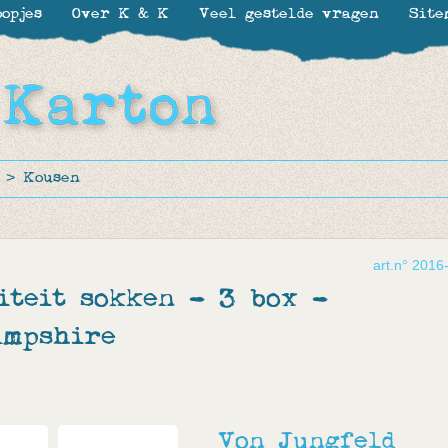
opjes
Over K & K
Veel gestelde vragen
Site
>
Kousen
art.n° 2016
iteit sokken - 3 box -
ampshire
Von Jungfeld