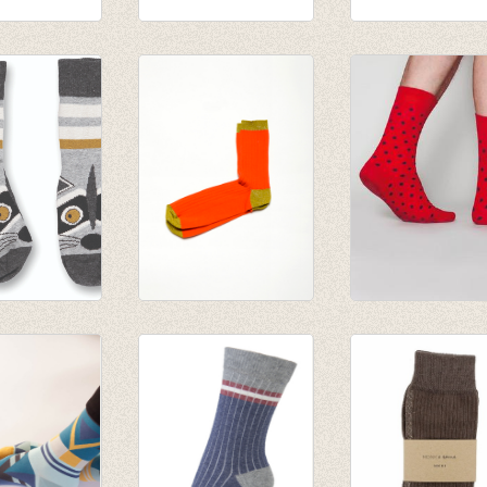
erensokken
Sokken glitter Drop
5-pack gestreep
White)
Gold
sokken multi-col
€ 20,50
€ 12,95
€ 7,77
 Racoon
Sokken Tomate
Sokken Johnny
alkie
€ 20,00
Dash Red/Grey d
€ 14,00
€ 12,95