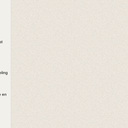
st
eling
e en