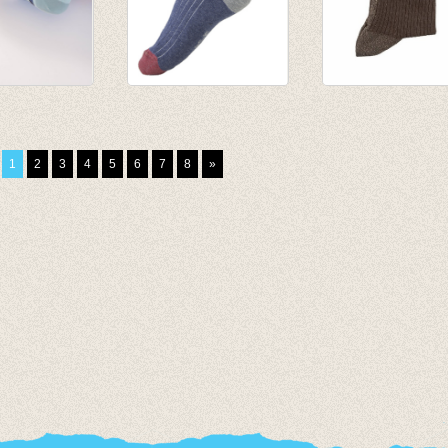
Van Dyke 7
Sokken Rib
Sokken Glitter L
kken
Structure Navy
Cacao
€ 5,95
€ 8,50
1
2
3
4
5
6
7
8
»
€ 2,97