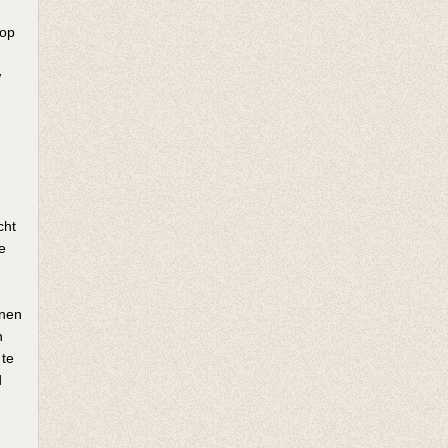
 op
w
cht
e
enen
n
 te
d