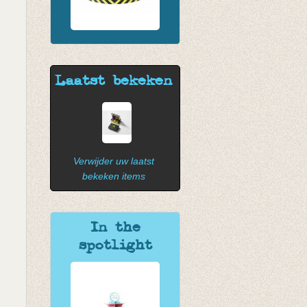
Laatst bekeken
Verwijder uw laatst
bekeken items
In the
spotlight