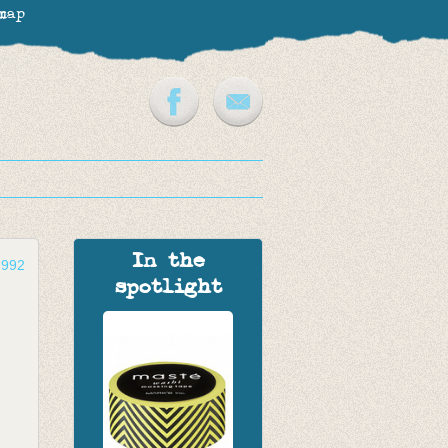
map
In the
-992
spotlight