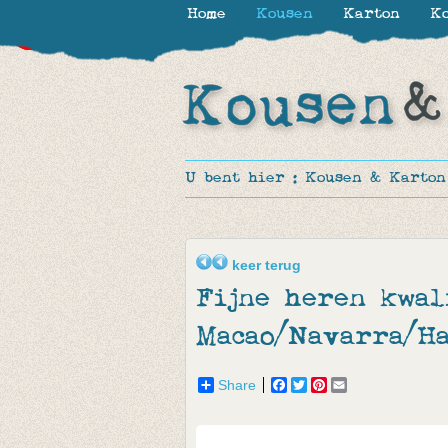
Home
Kousen
Karton
Ko
-30%
-30%
-30%
-40%
-50%
U bent hier :
Kousen & Karton
keer terug
Fijne heren kwal
Macao/Navarra/H
Share
Facebook
Twitter
Pinterest
Email