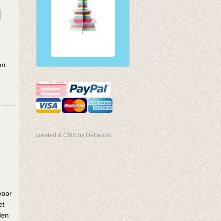
en.
created & CMS by Deltacom
voor
et
den