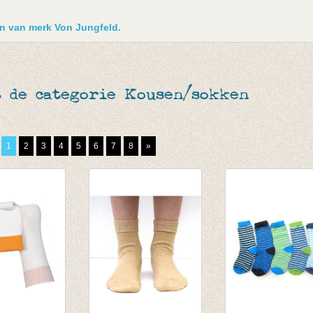
ken van merk Von Jungfeld.
t de categorie Kousen/sokken
1
2
3
4
5
6
7
8
»