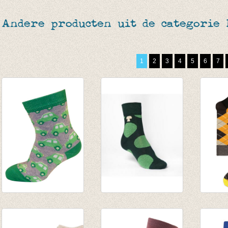
Andere producten uit de categorie
1
2
3
4
5
6
7
sokken auto gris
sokken/kousen
geruit
groen/grijs
groen met bollen
oranje
€ 4,95
'forest'
€ 7,95