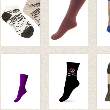
€ 2,47
€ 8,00
€ 6,00
sneakersok/Enkelsok/golfsok
Sokken Marsala
Mediu
duopack Leo Tiger
€ 3,95
Blue
Opal
€ 8,95
€ 10,95
€ 5,47