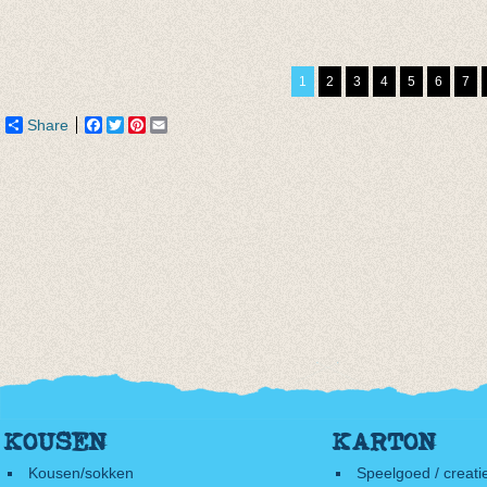
Basis sok/kous
kousen/sokken
Sokken
paars
piraat
Olive
€ 3,97
€ 4,95
€ 8,50
1
2
3
4
5
6
7
€ 1,95
Share
Facebook
Twitter
Pinterest
Email
KOUSEN
KARTON
Kousen/sokken
Speelgoed / creati