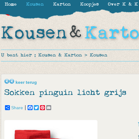
Home
Kousen
Karton
Koopjes
Over K & K
-50%
-50%
-51%
-25%
U bent hier :
Kousen & Karton
>
Kousen
keer terug
Sokken pinguin licht grijs
Share
Facebook
Twitter
Pinterest
Email