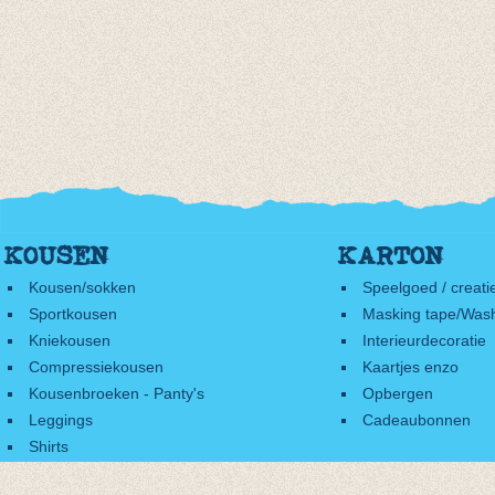
KOUSEN
KARTON
Kousen/sokken
Speelgoed / creati
Sportkousen
Masking tape/Wash
Kniekousen
Interieurdecoratie
Compressiekousen
Kaartjes enzo
Kousenbroeken - Panty's
Opbergen
Leggings
Cadeaubonnen
Shirts
Accessoires