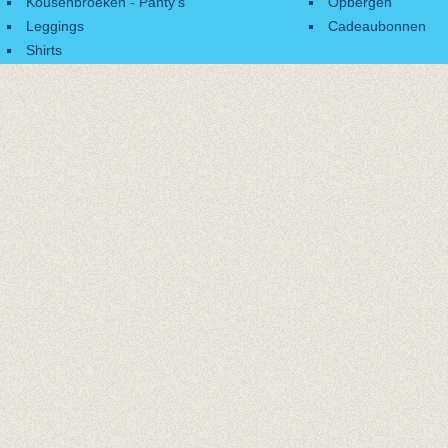
Kousenbroeken - Panty's
Opbergen
Leggings
Cadeaubonnen
Shirts
Accessoires
Cadeaubonnen