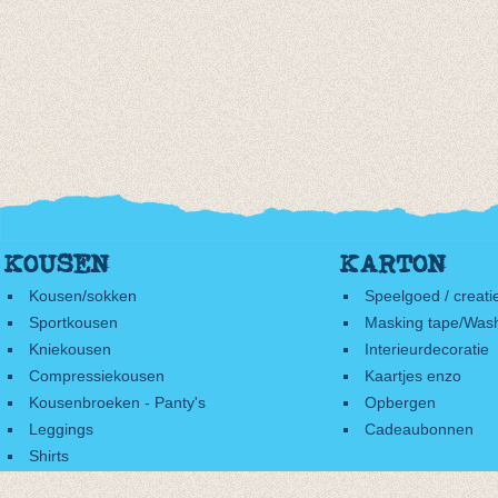
KOUSEN
KARTON
Kousen/sokken
Speelgoed / creati
Sportkousen
Masking tape/Wash
Kniekousen
Interieurdecoratie
Compressiekousen
Kaartjes enzo
Kousenbroeken - Panty's
Opbergen
Leggings
Cadeaubonnen
Shirts
Accessoires