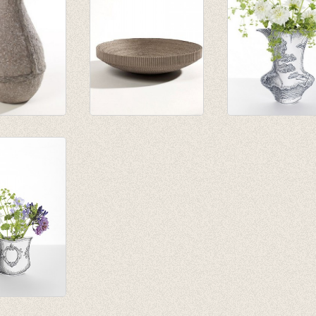
lp vaas
Recircled Schaal
Vaas van Papier
als
Large
blaadjes
€ 19,20
€ 16,20
€ 12,48
€ 8,10
ase Rosas