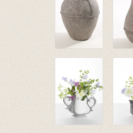
Paperpulp vaas
Paperpu
Small
smalle h
€ 25,15
€ 14,95
€ 16,35
€ 9,71
Vaas van Papier
Paper v