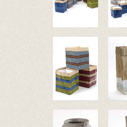
Papierzak Marie
Papierz
print lijnen set van 2
print li
geel/zwart gestreept
rood/zw
€ 14,95
gestree
€ 9,71
€ 14,95
€ 9,71
Papierzak Marie
Opbergz
print lijnen ass/3
XL
€ 47,55
€ 18,95
€ 30,90
€ 9,47