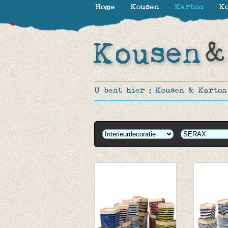
Home
Kousen
Karton
Ko
-35%
-35%
-35%
-20%
-35%
-50%
-40%
-35%
-35%
-35%
-35%
-50%
-50%
-50%
U bent hier :
Kousen & Karton