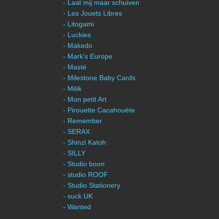
- Laat mij maar schuiven
- Les Jouets Libres
- Litogami
- Luckies
- Makedo
- Mark's Europe
- Masté
- Milestone Baby Cards
- Mitik
- Mon petit Art
- Pirouette Cacahouète
- Remember
- SERAX
- Shinzi Katoh
- SILLY
- Studio boon
- studio ROOF
- Studio Stationery
- suck UK
- Wanted