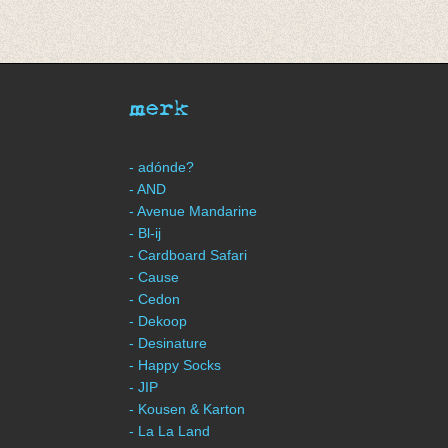
merk
- adónde?
- AND
- Avenue Mandarine
- Bl-ij
- Cardboard Safari
- Cause
- Cedon
- Dekoop
- Desinature
- Happy Socks
- JIP
- Kousen & Karton
- La La Land