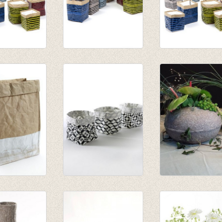
ak Marie
Papierzak Marie
Papierzak Marie
jnen set van 2
print lijnen set van 2
print lijnen set v
art
blauw/zwart
licht blauw/zwart
pt
gestreept
gestreept
€ 14,95
€ 14,95
€ 9,71
€ 11,96
ak Feeling
Feeling Theelicht
Paperpulp vaas
zakje set van 3
Laag
€ 23,50
€ 38,40
€ 14,10
€ 24,96