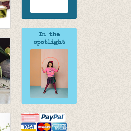
In the
spotlight
an 2