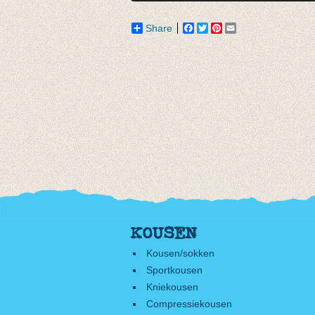
Share
Facebook
Twitter
Pinterest
Email
KOUSEN
Kousen/sokken
Sportkousen
Kniekousen
Compressiekousen