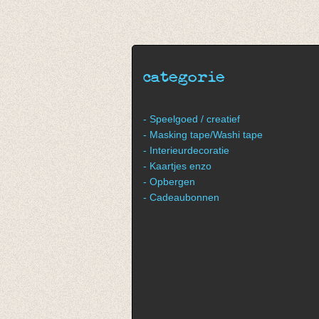
laag - hendels
€ 9,95
€ 11,50
€ 4,97
€ 5,75
categorie
- Speelgoed / creatief
- Masking tape/Washi tape
- Interieurdecoratie
- Kaartjes enzo
- Opbergen
- Cadeaubonnen