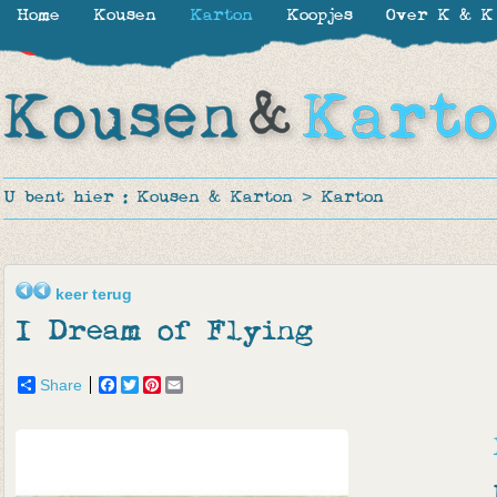
Home
Kousen
Karton
Koopjes
Over K & K
-29%
U bent hier :
Kousen & Karton
>
Karton
keer terug
I Dream of Flying
Share
Facebook
Twitter
Pinterest
Email