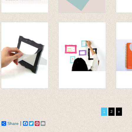
Set 8
Postkaart KERST :
Notabo
uitnodigingskaartjes
Be Merry
€ 8,00
Meisje
€ 1,00
€ 3,50
€ 2,50
'Frame-it' sticky
'Frame-it' sticky
Notabo
memo's black -
memo's mint - small
Olifan
small
€ 6,95
€ 11,9
1
2
»
€ 6,95
Share
Facebook
Twitter
Pinterest
Email