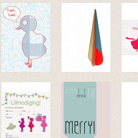
Postkaart Vogel
Pop out kaart
Postka
Tweet
'ijspegel'
Birds
€ 1,00
€ 4,95
€ 1,00