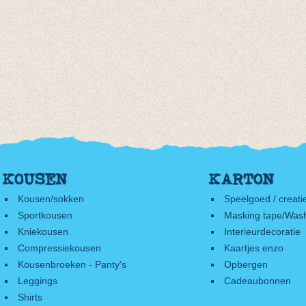
KOUSEN
KARTON
Kousen/sokken
Speelgoed / creati
Sportkousen
Masking tape/Wash
Kniekousen
Interieurdecoratie
Compressiekousen
Kaartjes enzo
Kousenbroeken - Panty's
Opbergen
Leggings
Cadeaubonnen
Shirts