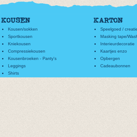
KOUSEN
KARTON
Kousen/sokken
Speelgoed / creati
Sportkousen
Masking tape/Wash
Kniekousen
Interieurdecoratie
Compressiekousen
Kaartjes enzo
Kousenbroeken - Panty's
Opbergen
Leggings
Cadeaubonnen
Shirts
Accessoires
Cadeaubonnen