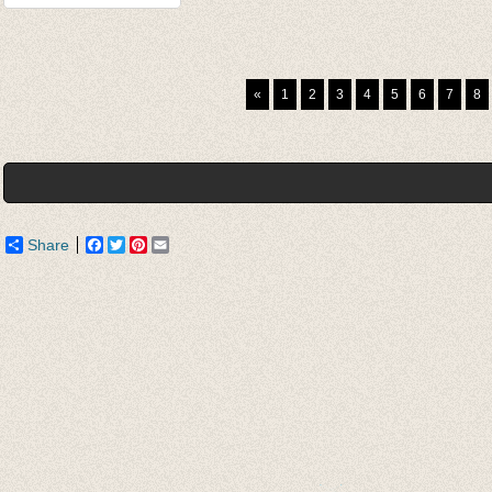
5-pack gestreepte
sokken multi-color
€ 12,95
«
1
2
3
4
5
6
7
8
€ 7,77
Share
Facebook
Twitter
Pinterest
Email