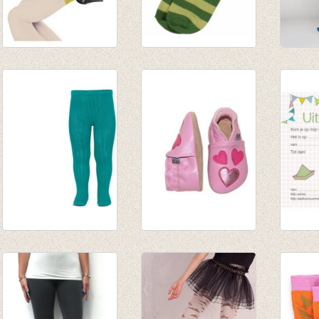
Simple Kind Nylon
Groen gestreept
Knieko
Ochre
€ 3,90
Knee' 
€ 11,95
€ 1,95
Denim
€ 5,97
€ 24,9
€ 12,4
Kousenbroek met
Lederen sloefjes
Set 8
fijne rib capri
roos met hartjes
uitnod
€ 16,50
€ 20,00
Meisje
€ 8,25
€ 18,00
€ 3,50
€ 2,50