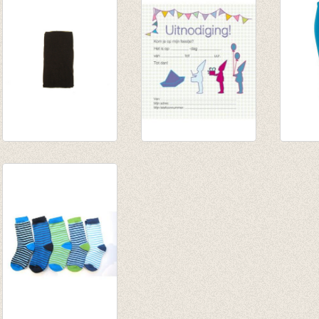
€ 8,50
coraal
€ 27,5
€ 5,95
€ 8,50
€ 19,9
€ 7,50
Kousenbroek
Set 8
Kouse
bruin/coffee
uitnodigingskaartjes
zonde
€ 9,90
Jongen
turquo
€ 7,00
€ 3,50
€ 9,95
€ 2,50
€ 6,50