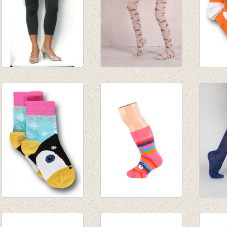
3-4e legging taupe
Kousenbroek
Sokke
€ 19,95
wolkjes - licht
oranje
€ 6,95
grijs/donker grijs
€ 8,50
€ 16,00
€ 6,50
€ 11,20
Sokken pinguin
blije talkie walkie
Jenni
licht blauw
gestreepte sokjes
Jeans