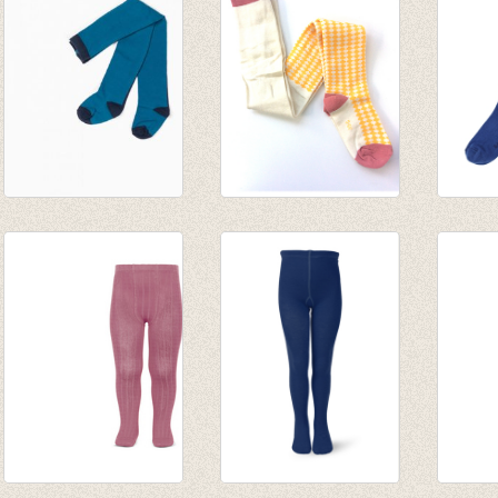
Kousenbroek Dicte
Kousenbroek Ida
Kouse
Tights Provincial
Nugget gold Tiles
Eva tu
Blue
€ 17,50
€ 12,9
€ 19,95
€ 8,75