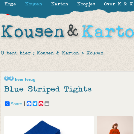
Home
Kousen
Karton
Koopjes
Over K & K
-30%
-50%
-20%
-70%
U bent hier :
Kousen & Karton
>
Kousen
keer terug
Blue Striped Tights
Share
Facebook
Twitter
Pinterest
Email