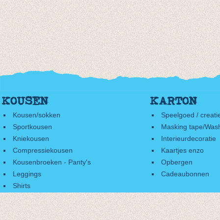
KOUSEN
KARTON
Kousen/sokken
Speelgoed / creati
Sportkousen
Masking tape/Wash
Kniekousen
Interieurdecoratie
Compressiekousen
Kaartjes enzo
Kousenbroeken - Panty's
Opbergen
Leggings
Cadeaubonnen
Shirts
Accessoires
Cadeaubonnen