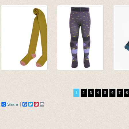
Kousenbroek met
Kousenbroek
Kouse
rib Tamariskroze
Kobaltblauw
fijne r
van € 11,50
€ 9,95
van € 
tot € 16,50
€ 6,96
tot € 
Kousenbroek met
kousenbroekje
Kouse
opliggend harlekijn
appeltjes donker
Mood 
motief Oker
paars
€ 16,9
1
2
3
4
5
6
7
8
€ 12,95
€ 13,95
€ 10,37
€ 4,18
Share
Facebook
Twitter
Pinterest
Email