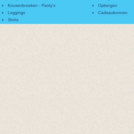
Kousenbroeken - Panty's
Opbergen
Leggings
Cadeaubonnen
Shirts
Accessoires
Cadeaubonnen