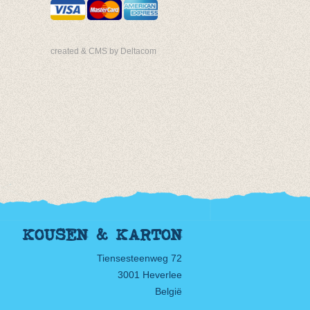
created & CMS by Deltacom
KOUSEN & KARTON
Tiensesteenweg 72
3001 Heverlee
België