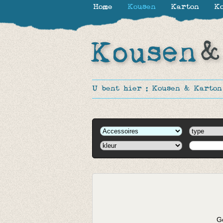
Home
Kousen
Karton
Ko
U bent hier :
Kousen & Karton
Ge