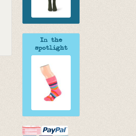
In the
spotlight