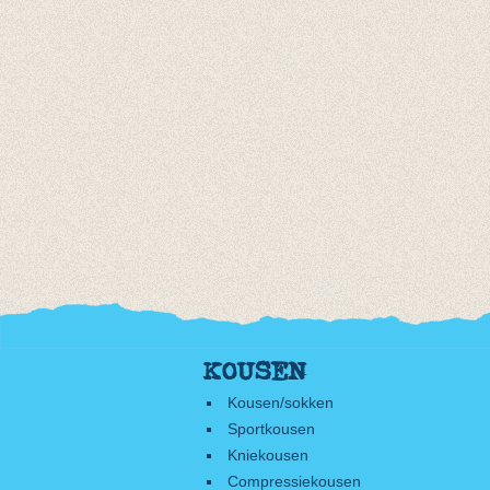
KOUSEN
Kousen/sokken
Sportkousen
Kniekousen
Compressiekousen