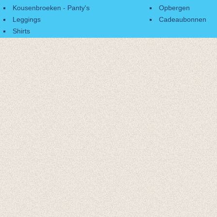
Kousenbroeken - Panty's
Opbergen
Leggings
Cadeaubonnen
Shirts
Accessoires
Cadeaubonnen