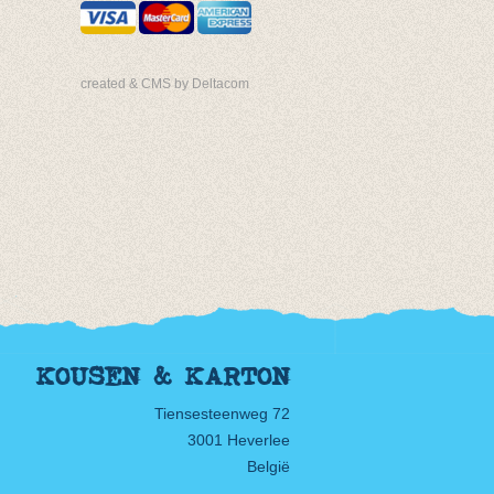
created & CMS by Deltacom
KOUSEN & KARTON
Tiensesteenweg 72
3001 Heverlee
België