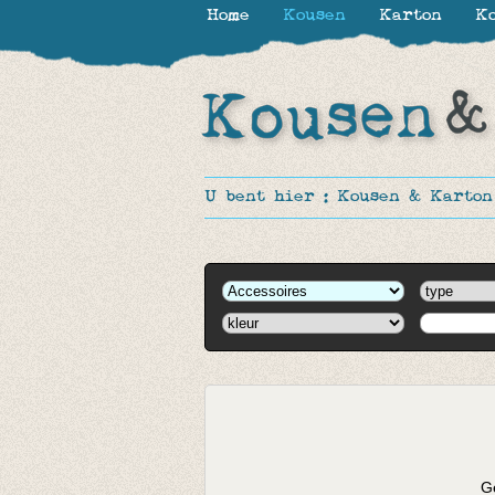
Home
Kousen
Karton
Ko
U bent hier :
Kousen & Karton
Ge