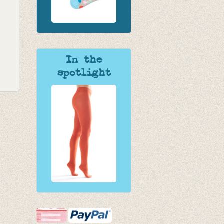
In the
spotlight