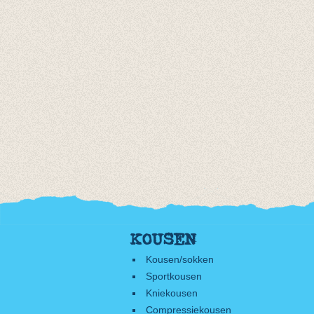
KOUSEN
Kousen/sokken
Sportkousen
Kniekousen
Compressiekousen