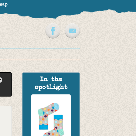
map
In the
spotlight