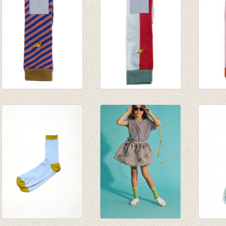
Kniekousen
Kniekousen Duo
Kniek
Diagonal stripe Ink
tone Sage green -
tone S
blu - Peachy pink
Sporty red
Eggpl
€ 12,95
€ 12,95
€ 12,9