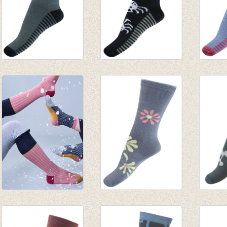
Sokken Glow in the
Sokken Glow in the
Sokke
dark Dinosaur
dark Spiders
dark F
scelet
€ 7,95
€ 7,95
€ 7,95
Sokken Marine met
Sokken flower
Sokke
lurex zilver
smoked pearl
dark P
€ 5,95
€ 4,95
green