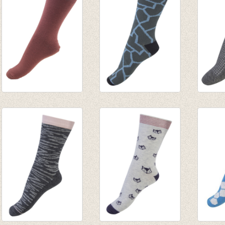
€ 7,95
Sokken Marsala
Sokken Cracked
Sokke
€ 3,95
Sand
specia
€ 4,95
grey
€ 5,95
€ 2,97