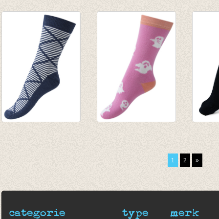
Sokken Zebra
Sokken Foxy
Sokke
stripes
€ 4,95
aqua 
€ 4,95
€ 4,95
€ 3,46
€ 2,47
Sokken Harlekijn
Sokken 'Glow in the
Sokke
gemêleerd blauw
Dark' Ghosts -
wol
€ 4,95
zachte kers
€ 8,95
1
2
»
€ 3,46
€ 5,95
categorie
type
merk