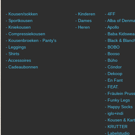
- Kousen/sokken
- Kinderen
- 4FF
- Sportkousen
- Dames
- Alba of Denm
- Kniekousen
- Heren
- Apollo
- Compressiekousen
- Baba Kidswea
- Kousenbroeken - Panty's
- Black & Blanc
- Leggings
- BOBO
- Shirts
- Booso
- Accessoires
- Búho
- Cadeaubonnen
- Cóndor
- Dekoop
- En Fant
- FEAT.
- Fräulein Pruss
- Funky Legs
- Happy Socks
- iglo+indi
- Kousen & Kar
- KRUTTER
- Labelstudio