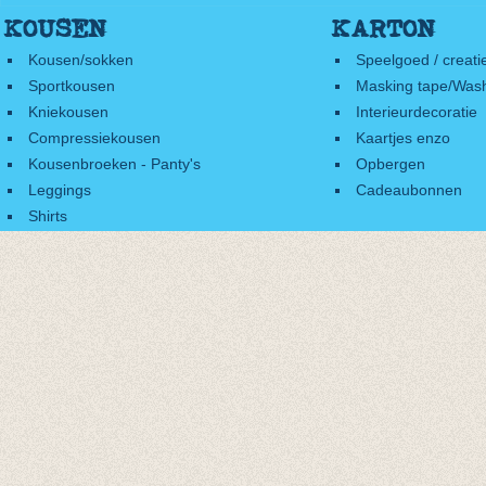
KOUSEN
KARTON
Kousen/sokken
Speelgoed / creati
Sportkousen
Masking tape/Wash
Kniekousen
Interieurdecoratie
Compressiekousen
Kaartjes enzo
Kousenbroeken - Panty's
Opbergen
Leggings
Cadeaubonnen
Shirts
Accessoires
Cadeaubonnen