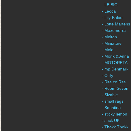
- LE BIG
- Leoca
- Lily-Balou
- Lotte Martens
- Maxomorra
- Melton
- Miniature
- Molo
- Monk & Anna
- MOTORETA
- mp Denmark
- Oilily
- Rita co Rita
- Room Seven
- Sizable
- small rags
- Sonatina
- sticky lemon
- suck UK
- Thokk Thokk