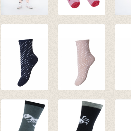
Kniekousen Peach
Kniekousen Lilac
Sokke
star
senses
stone
€ 8,00
€ 8,00
€ 5,00
Sokken Nora Navy
Sokken Nora Nude
Sokken
€ 6,95
€ 6,95
€ 6,95