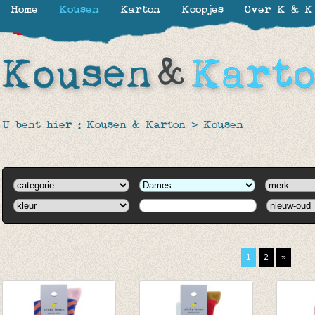
Home
Kousen
Karton
Koopjes
Over K & K
-30%
-30%
-30%
-30%
-30%
-16%
-16%
-16%
-16%
-16%
-16%
-20%
-50%
-50%
U bent hier :
Kousen & Karton
>
Kousen
1
2
»