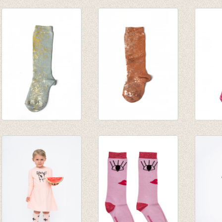
Sokken Faience
Sokken Lemon
Kniek
€ 20,00
€ 20,00
Thunb
€ 14,00
€ 14,00
light 
€ 31,0
€ 25,9
Kniekousen
Kniekousen
Kniek
Thunbergia light
Thunbergia
Thunb
greengreyblue/gold
brown/rosé
Pink/r
€ 31,00
€ 31,00
€ 31,0
€ 25,95
€ 25,95
€ 25,9