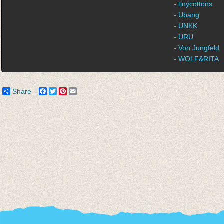
- tinycottons
- Ubang
- UNKK
- URU
- Von Jungfeld
- WOLF&RITA
Share
Facebook
Twitter
Pinterest
Email