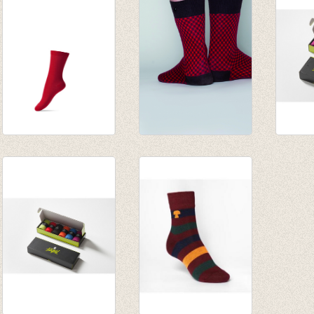
€ 8,95
€ 8,95
Basis sok/kous
Take Dad
Fijne 
Rood
Chocolade/Rood
sokken
€ 3,95
€ 12,95
Macao
€ 1,97
€ 33,5