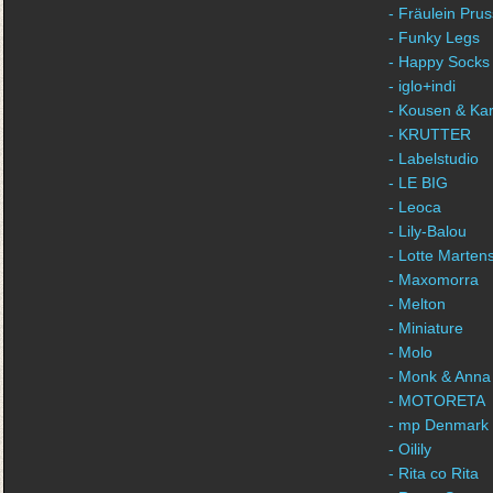
- Fräulein Prus
- Funky Legs
- Happy Socks
- iglo+indi
- Kousen & Ka
- KRUTTER
- Labelstudio
- LE BIG
- Leoca
- Lily-Balou
- Lotte Marten
- Maxomorra
- Melton
- Miniature
- Molo
- Monk & Anna
- MOTORETA
- mp Denmark
- Oilily
- Rita co Rita