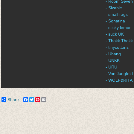
- Room Seven
- Sizable
- small rags
- Sonatina
- sticky lemon
- suck UK
- Thokk Thokk
- tinycottons
- Ubang
- UNKK
- URU
- Von Jungfeld
- WOLF&RITA
Share
Facebook
Twitter
Pinterest
Email