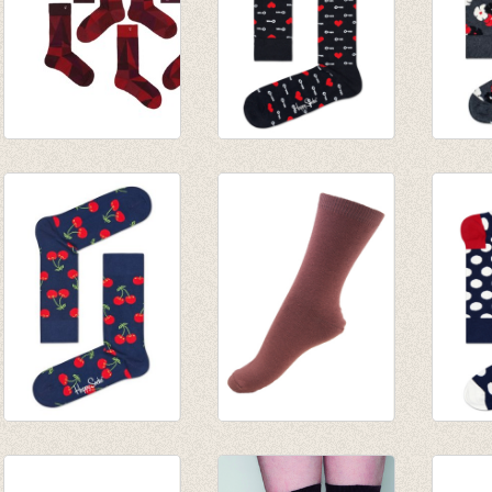
Sokken Gahry 7
Sokken Key To My
Sokke
solo sokken
Heart
Antrac
€ 32,50
€ 8,95
€ 8,95
Sokken Cherry
Sokken Marsala
Sokke
marine
€ 3,95
marine