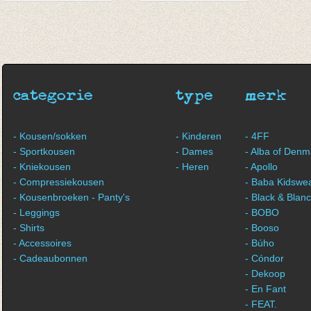
Fijne herensokken -
kousen/sokken
6 box
gestreept
€ 59,00
bordeaux/donkerblauw/oker
€ 8,00
categorie
type
merk
- Kousen/sokken
- Kinderen
- 4FF
- Sportkousen
- Dames
- Alba of Denm
- Kniekousen
- Heren
- Apollo
- Compressiekousen
- Baba Kidswe
- Kousenbroeken - Panty's
- Black & Blan
- Leggings
- BOBO
- Shirts
- Booso
- Accessoires
- Búho
- Cadeaubonnen
- Cóndor
- Dekoop
- En Fant
- FEAT.