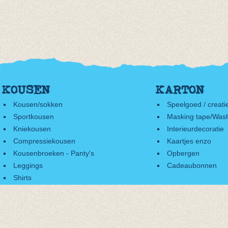
KOUSEN
KARTON
Kousen/sokken
Speelgoed / creati
Sportkousen
Masking tape/Wash
Kniekousen
Interieurdecoratie
Compressiekousen
Kaartjes enzo
Kousenbroeken - Panty's
Opbergen
Leggings
Cadeaubonnen
Shirts
Accessoires
Cadeaubonnen