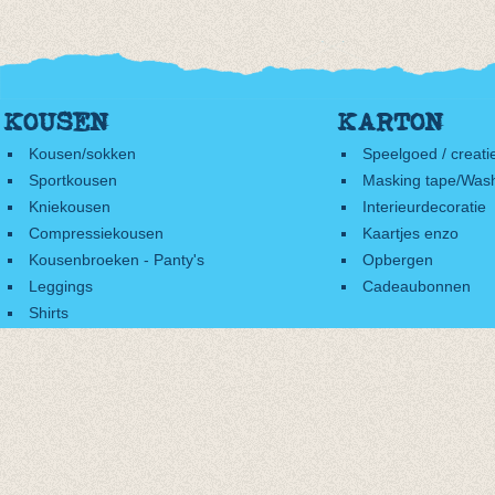
KOUSEN
KARTON
Kousen/sokken
Speelgoed / creati
Sportkousen
Masking tape/Wash
Kniekousen
Interieurdecoratie
Compressiekousen
Kaartjes enzo
Kousenbroeken - Panty's
Opbergen
Leggings
Cadeaubonnen
Shirts
Accessoires
Cadeaubonnen