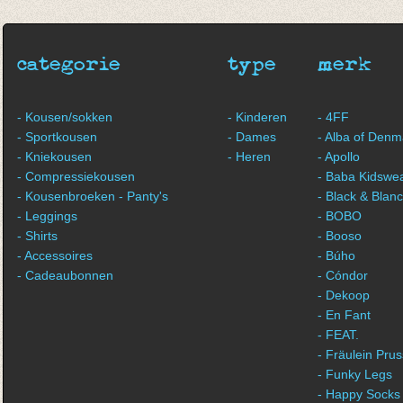
Cream/gold
greengreyblue/gold
€ 9,25
€ 31,00
€ 31,00
€ 25,95
€ 25,95
categorie
type
merk
- Kousen/sokken
- Kinderen
- 4FF
- Sportkousen
- Dames
- Alba of Denm
- Kniekousen
- Heren
- Apollo
- Compressiekousen
- Baba Kidswe
- Kousenbroeken - Panty's
- Black & Blan
- Leggings
- BOBO
- Shirts
- Booso
- Accessoires
- Búho
- Cadeaubonnen
- Cóndor
- Dekoop
- En Fant
- FEAT.
- Fräulein Prus
- Funky Legs
- Happy Socks