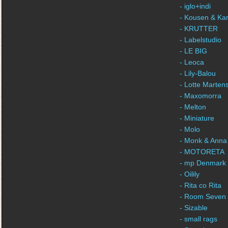
- iglo+indi
- Kousen & Ka
- KRUTTER
- Labelstudio
- LE BIG
- Leoca
- Lily-Balou
- Lotte Marten
- Maxomorra
- Melton
- Miniature
- Molo
- Monk & Anna
- MOTORETA
- mp Denmark
- Oilily
- Rita co Rita
- Room Seven
- Sizable
- small rags