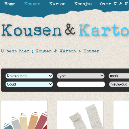
Home
Kousen
Karton
Koopjes
Over K & K
-50%
-16%
-16%
-16%
-16%
U bent hier :
Kousen & Karton
>
Kousen