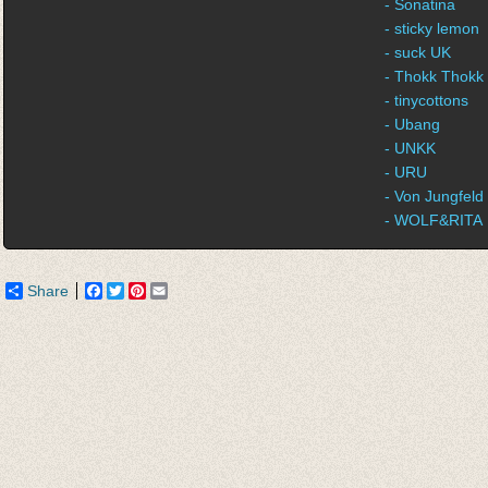
- Sonatina
- sticky lemon
- suck UK
- Thokk Thokk
- tinycottons
- Ubang
- UNKK
- URU
- Von Jungfeld
- WOLF&RITA
Share
Facebook
Twitter
Pinterest
Email