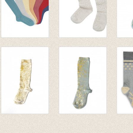
Kniekousen goud
Kniekousen Elsie
Kniek
lurex met
Cream
Thunb
contrasterende
€ 14,95
light 
manchet (646)
€ 7,50
€ 31,0
€ 7,50
€ 25,9
Kniekousen
Kniekousen
Kniek
Thunbergia
Thunbergia light
talkie