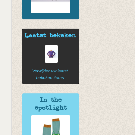
Laatst bekeken
Verwijder uw laatst
bekeken items
In the
spotlight