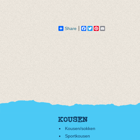
van € 10,75
biljartl
tot € 13,95
van € 14
tot € 15
Share
Facebook
Twitter
Pinterest
Email
KOUSEN
Kousen/sokken
Sportkousen