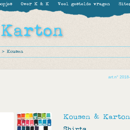
opjes
Over K & K
Veel gestelde vragen
Site
>
Kousen
art.n° 2018
Kousen & Karton
Shirts