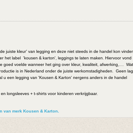
de juiste kleur' van legging en deze niet steeds in de handel kon vinde
r het label 'kousen & karton', leggings te laten maken. Hiervoor vond i
e goed voelde wanneer het ging over kleur, kwaliteit, afwerking,.... Wa
de productie is in Nederland onder de juiste werkomstadigheden. Geen la
l u een legging van 'Kousen & Karton' nergens anders in de handel
n longsleeves + t-shirts voor kinderen verkrijgbaar.
ken van merk Kousen & Karton.