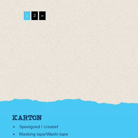
akengroen
van € 14,55
grijs
,55
tot € 15,95
van € 10,75
1
2
»
,95
tot € 13,95
KARTON
Speelgoed / creatief
Masking tape/Washi tape