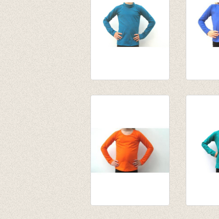
Souspull petrol
Longsle
van € 14,55
50%
tot € 15,95
€ 13,95
€ 7,00
Longsleeve oranje
Souspul