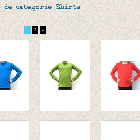
 de categorie Shirts
1
2
»
l Blauw
Souspull olijf
Longsleeve roo
,55
van € 14,55
van € 10,75
,95
tot € 15,95
tot € 13,95