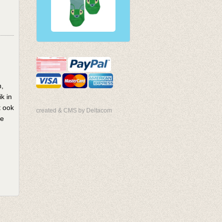
n,
k in
t ook
created & CMS by Deltacom
ge