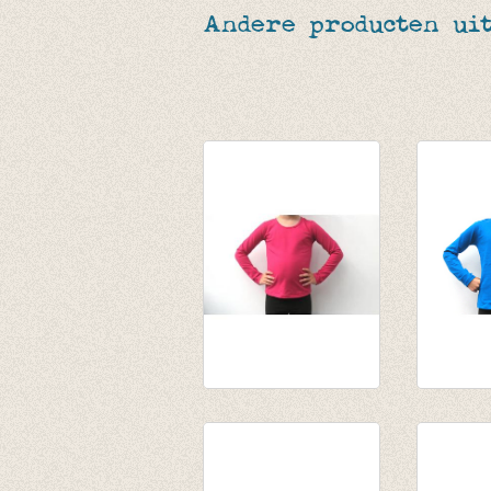
Andere producten uit
Longsleeve donker
Souspul
fuchsia
van € 14
van € 10,75
tot € 15
tot € 13,95