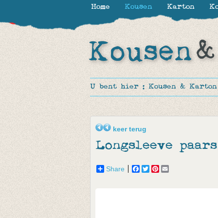
Home
Kousen
Karton
Ko
-50%
U bent hier :
Kousen & Karton
keer terug
Longsleeve paars
Share
Facebook
Twitter
Pinterest
Email