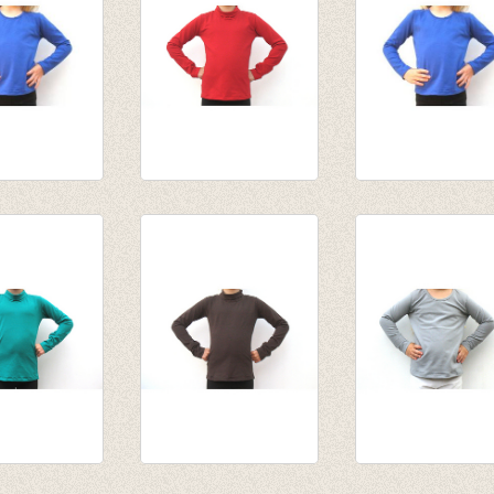
eve kobalt
Souspull winter
Longsleeve koba
rood
van € 10,75
van € 14,55
tot € 13,95
tot € 15,95
l
Souspull bruin
Longsleeve licht