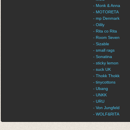
- Monk & Anna
- MOTORETA
- mp Denmark
- Oilily
- Rita co Rita
- Room Seven
- Sizable
- small rags
- Sonatina
- sticky lemon
- suck UK
- Thokk Thokk
- tinycottons
- Ubang
- UNKK
- URU
- Von Jungfeld
- WOLF&RITA