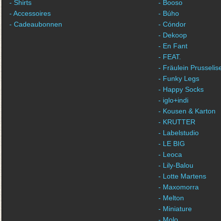
- Shirts
- Booso
- Accessoires
- Búho
- Cadeaubonnen
- Cóndor
- Dekoop
- En Fant
- FEAT.
- Fräulein Prusselis
- Funky Legs
- Happy Socks
- iglo+indi
- Kousen & Karton
- KRUTTER
- Labelstudio
- LE BIG
- Leoca
- Lily-Balou
- Lotte Martens
- Maxomorra
- Melton
- Miniature
- Molo