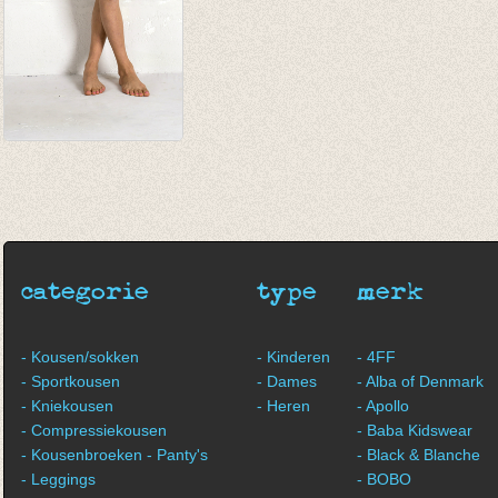
kuitbroek 'ster'
oceaangroen
€ 16,00
€ 8,00
categorie
type
merk
- Kousen/sokken
- Kinderen
- 4FF
- Sportkousen
- Dames
- Alba of Denmark
- Kniekousen
- Heren
- Apollo
- Compressiekousen
- Baba Kidswear
- Kousenbroeken - Panty's
- Black & Blanche
- Leggings
- BOBO