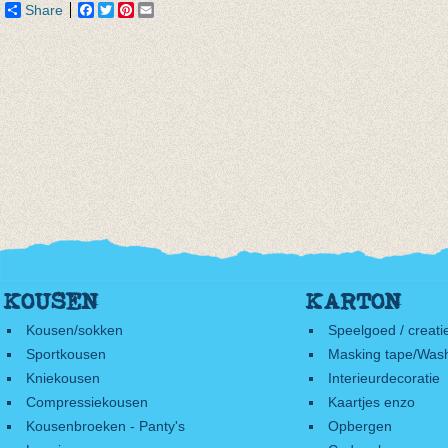
Share
Facebook
Twitter
Pinterest
Email
KOUSEN
KARTON
Kousen/sokken
Speelgoed / creati
Sportkousen
Masking tape/Wash
Kniekousen
Interieurdecoratie
Compressiekousen
Kaartjes enzo
Kousenbroeken - Panty's
Opbergen