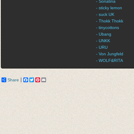
- Sonatina
- sticky lemon
- suck UK
- Thokk Thokk
- tinycottons
- Ubang
- UNKK
- URU
- Von Jungfeld
- WOLF&RITA
Share
Facebook
Twitter
Pinterest
Email