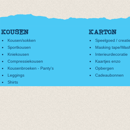
KOUSEN
KARTON
Kousen/sokken
Speelgoed / creati
Sportkousen
Masking tape/Wash
Kniekousen
Interieurdecoratie
Compressiekousen
Kaartjes enzo
Kousenbroeken - Panty's
Opbergen
Leggings
Cadeaubonnen
Shirts
Accessoires
Cadeaubonnen