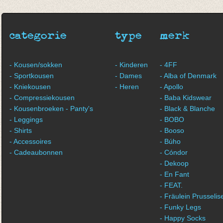
€ 6,95
€ 6,95
€ 6,95
categorie
type
merk
- Kousen/sokken
- Kinderen
- 4FF
- Sportkousen
- Dames
- Alba of Denmark
- Kniekousen
- Heren
- Apollo
- Compressiekousen
- Baba Kidswear
- Kousenbroeken - Panty's
- Black & Blanche
- Leggings
- BOBO
- Shirts
- Booso
- Accessoires
- Búho
- Cadeaubonnen
- Cóndor
- Dekoop
- En Fant
- FEAT.
- Fräulein Prusselis
- Funky Legs
- Happy Socks