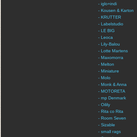
- iglo+indi
- Kousen & Karton
- KRUTTER
- Labelstudio
- LE BIG
- Leoca
- Lily-Balou
- Lotte Martens
- Maxomorra
- Melton
- Miniature
- Molo
- Monk & Anna
- MOTORETA
- mp Denmark
- Oilily
- Rita co Rita
- Room Seven
- Sizable
- small rags