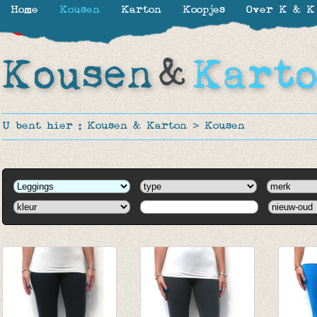
Home
Kousen
Karton
Koopjes
Over K & K
-65%
-65%
-65%
-65%
-65%
-65%
-65%
U bent hier :
Kousen & Karton
>
Kousen