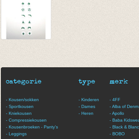
Strijkrondjes jongen
groen
€ 4,95
€ 3,46
categorie
type
merk
- Kousen/sokken
- Kinderen
- 4FF
- Sportkousen
- Dames
- Alba of Denm
- Kniekousen
- Heren
- Apollo
- Compressiekousen
- Baba Kidswe
- Kousenbroeken - Panty's
- Black & Blan
- Leggings
- BOBO