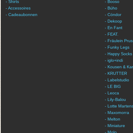
- Shirts
- Booso
- Accessoires
- Búho
- Cadeaubonnen
- Cóndor
- Dekoop
- En Fant
- FEAT.
- Fräulein Prus
- Funky Legs
- Happy Socks
- iglo+indi
- Kousen & Ka
- KRUTTER
- Labelstudio
- LE BIG
- Leoca
- Lily-Balou
- Lotte Marten
- Maxomorra
- Melton
- Miniature
- Molo