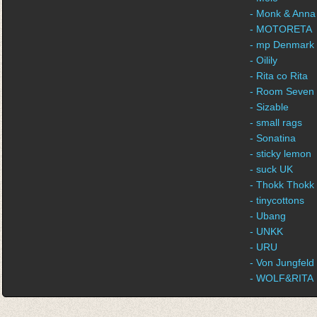
- Monk & Anna
- MOTORETA
- mp Denmark
- Oilily
- Rita co Rita
- Room Seven
- Sizable
- small rags
- Sonatina
- sticky lemon
- suck UK
- Thokk Thokk
- tinycottons
- Ubang
- UNKK
- URU
- Von Jungfeld
- WOLF&RITA