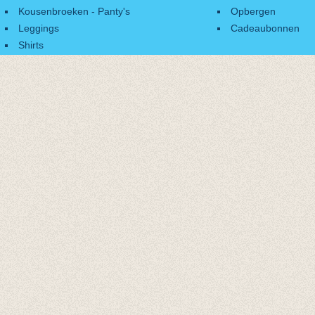
Kousenbroeken - Panty's
Opbergen
Leggings
Cadeaubonnen
Shirts
Accessoires
Cadeaubonnen