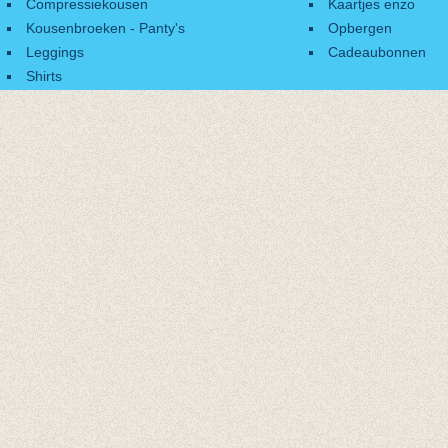
Compressiekousen
Kaartjes enzo
Kousenbroeken - Panty's
Opbergen
Leggings
Cadeaubonnen
Shirts
Accessoires
Cadeaubonnen