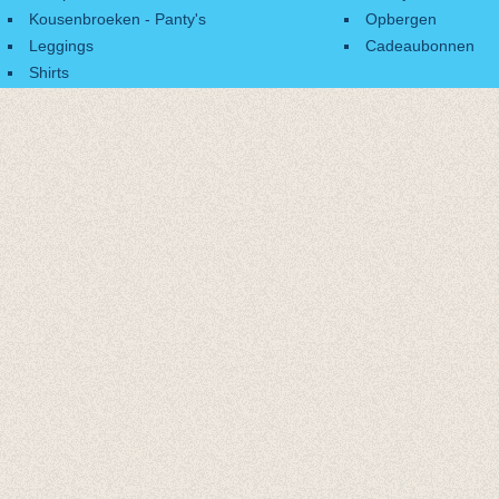
Kousenbroeken - Panty's
Opbergen
Leggings
Cadeaubonnen
Shirts
Accessoires
Cadeaubonnen