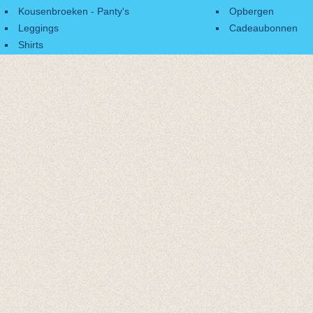
Kousenbroeken - Panty's
Opbergen
Leggings
Cadeaubonnen
Shirts
Accessoires
Cadeaubonnen