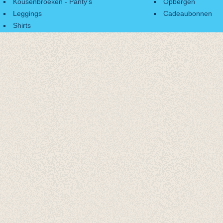
Kousenbroeken - Panty's
Opbergen
Leggings
Cadeaubonnen
Shirts
Accessoires
Cadeaubonnen