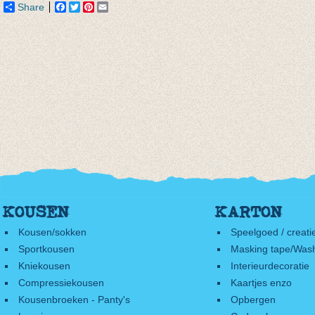
Share
Facebook
Twitter
Pinterest
Email
KOUSEN
KARTON
Kousen/sokken
Speelgoed / creati
Sportkousen
Masking tape/Wash
Kniekousen
Interieurdecoratie
Compressiekousen
Kaartjes enzo
Kousenbroeken - Panty's
Opbergen