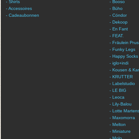
- Shirts
- Booso
- Accessoires
- Búho
- Cadeaubonnen
- Cóndor
- Dekoop
- En Fant
- FEAT.
- Fräulein Prus
- Funky Legs
- Happy Socks
- iglo+indi
- Kousen & Ka
- KRUTTER
- Labelstudio
- LE BIG
- Leoca
- Lily-Balou
- Lotte Marten
- Maxomorra
- Melton
- Miniature
- Molo