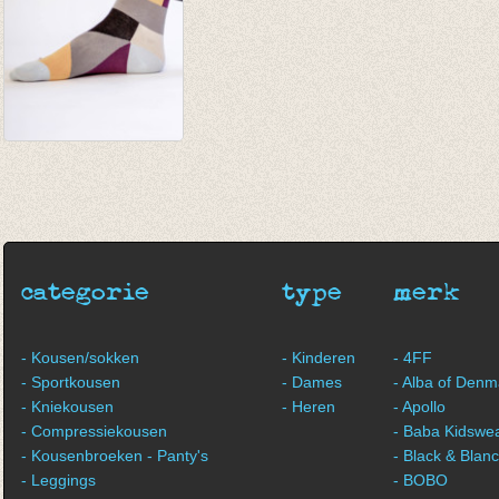
Sokken Klint 7 solo
sokken
€ 32,50
categorie
type
merk
- Kousen/sokken
- Kinderen
- 4FF
- Sportkousen
- Dames
- Alba of Denm
- Kniekousen
- Heren
- Apollo
- Compressiekousen
- Baba Kidswe
- Kousenbroeken - Panty's
- Black & Blan
- Leggings
- BOBO