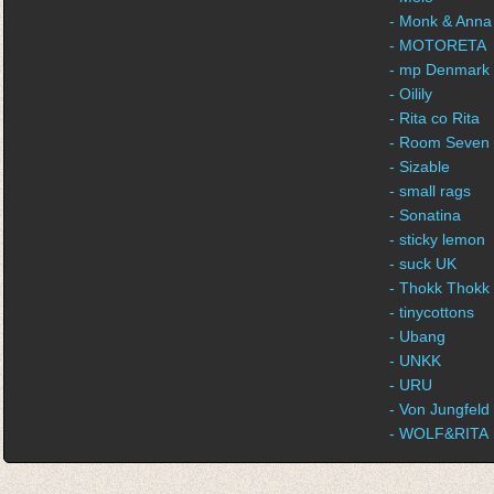
- Monk & Anna
- MOTORETA
- mp Denmark
- Oilily
- Rita co Rita
- Room Seven
- Sizable
- small rags
- Sonatina
- sticky lemon
- suck UK
- Thokk Thokk
- tinycottons
- Ubang
- UNKK
- URU
- Von Jungfeld
- WOLF&RITA