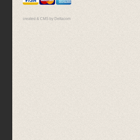
created & CMS by Deltacom