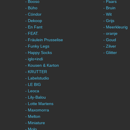
- Booso
- Paars
- Búho
- Bruin
- Cóndor
- Wit
- Dekoop
- Grijs
- En Fant
- Meerkleurig
- FEAT.
- oranje
- Fräulein Prusselise
- Goud
- Funky Legs
- Zilver
- Happy Socks
- Glitter
- iglo+indi
- Kousen & Karton
- KRUTTER
- Labelstudio
- LE BIG
- Leoca
- Lily-Balou
- Lotte Martens
- Maxomorra
- Melton
- Miniature
- Molo