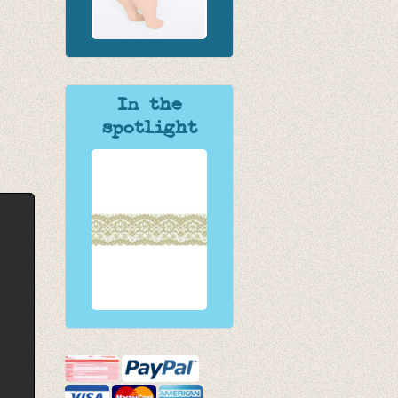
In the
spotlight