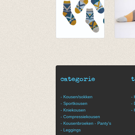
Sokken Van Dyke
Sokken K
Kids - 7 solo sokken
sokken
€ 22,45
€ 32,50
€ 19,95
categorie
- Kousen/sokken
-
- Sportkousen
-
- Kniekousen
-
- Compressiekousen
- Kousenbroeken - Panty's
- Leggings