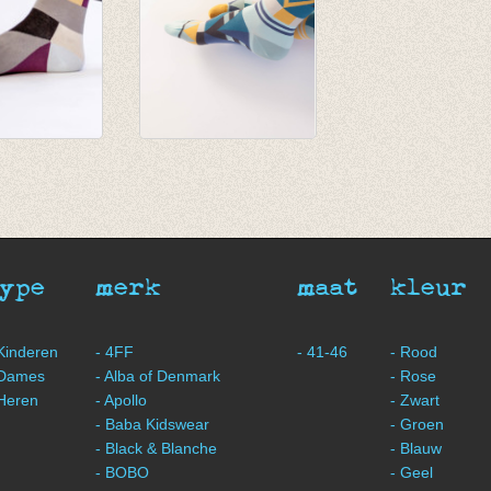
lint 7 solo
Sokken Van Dyke 7
solo sokken
€ 32,50
type
merk
maat
kleur
 Kinderen
- 4FF
- 41-46
- Rood
 Dames
- Alba of Denmark
- Rose
 Heren
- Apollo
- Zwart
- Baba Kidswear
- Groen
- Black & Blanche
- Blauw
- BOBO
- Geel