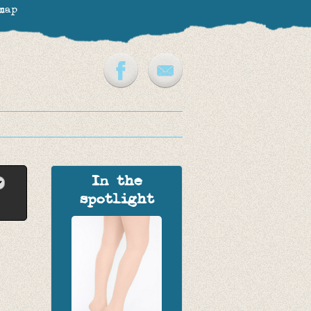
map
In the
spotlight