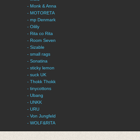
- Monk & Anna
- MOTORETA
- mp Denmark
- Oilily
- Rita co Rita
- Room Seven
- Sizable
- small rags
- Sonatina
- sticky lemon
- suck UK
- Thokk Thokk
- tinycottons
- Ubang
- UNKK
- URU
- Von Jungfeld
- WOLF&RITA