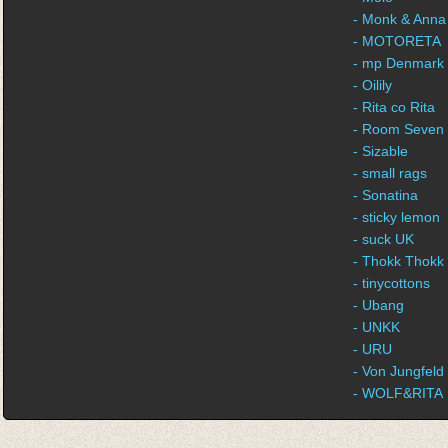
- Monk & Anna
- MOTORETA
- mp Denmark
- Oilily
- Rita co Rita
- Room Seven
- Sizable
- small rags
- Sonatina
- sticky lemon
- suck UK
- Thokk Thokk
- tinycottons
- Ubang
- UNKK
- URU
- Von Jungfeld
- WOLF&RITA