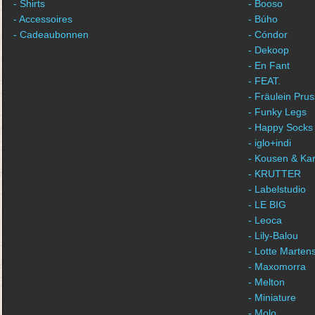
- Shirts
- Booso
- Accessoires
- Búho
- Cadeaubonnen
- Cóndor
- Dekoop
- En Fant
- FEAT.
- Fräulein Prus
- Funky Legs
- Happy Socks
- iglo+indi
- Kousen & Ka
- KRUTTER
- Labelstudio
- LE BIG
- Leoca
- Lily-Balou
- Lotte Marten
- Maxomorra
- Melton
- Miniature
- Molo