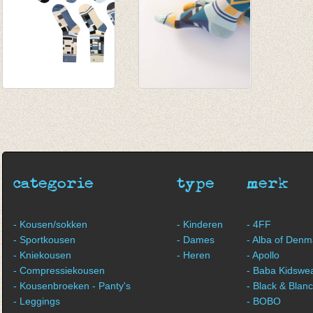
Sokken Wegner 7
Sokken Van Dyke 7
solo sokken
solo sokken
€ 32,50
€ 32,50
categorie
type
merk
- Kousen/sokken
- Kinderen
- 4FF
- Sportkousen
- Dames
- Alba of Denm
- Kniekousen
- Heren
- Apollo
- Compressiekousen
- Baba Kidswe
- Kousenbroeken - Panty's
- Black & Blan
- Leggings
- BOBO