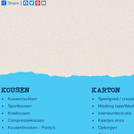
Share
Facebook
Twitter
Pinterest
Email
KOUSEN
KARTON
Kousen/sokken
Speelgoed / creati
Sportkousen
Masking tape/Wash
Kniekousen
Interieurdecoratie
Compressiekousen
Kaartjes enzo
Kousenbroeken - Panty's
Opbergen