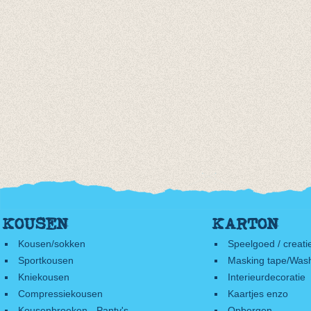
KOUSEN
KARTON
Kousen/sokken
Speelgoed / creati
Sportkousen
Masking tape/Wash
Kniekousen
Interieurdecoratie
Compressiekousen
Kaartjes enzo
Kousenbroeken - Panty's
Opbergen