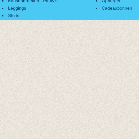
Kousenbroeken - Panty's
Opbergen
Leggings
Cadeaubonnen
Shirts
Accessoires
Cadeaubonnen