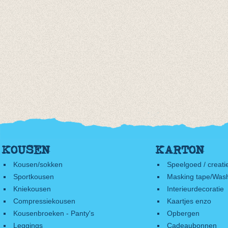
KOUSEN
KARTON
Kousen/sokken
Speelgoed / creati
Sportkousen
Masking tape/Wash
Kniekousen
Interieurdecoratie
Compressiekousen
Kaartjes enzo
Kousenbroeken - Panty's
Opbergen
Leggings
Cadeaubonnen