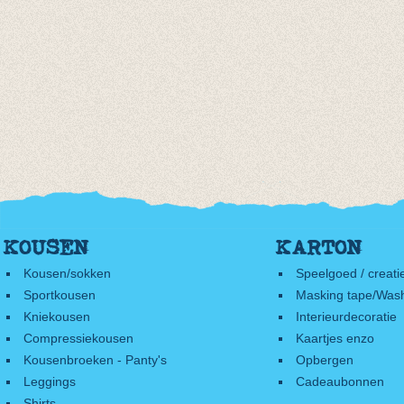
KOUSEN
KARTON
Kousen/sokken
Speelgoed / creati
Sportkousen
Masking tape/Wash
Kniekousen
Interieurdecoratie
Compressiekousen
Kaartjes enzo
Kousenbroeken - Panty's
Opbergen
Leggings
Cadeaubonnen
Shirts