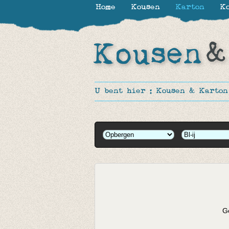
Home
Kousen
Karton
Ko
U bent hier :
Kousen & Karton
Ge