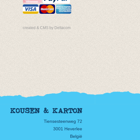
created & CMS by Deltacom
KOUSEN & KARTON
Tiensesteenweg 72
3001 Heverlee
België