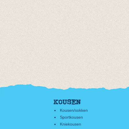
KOUSEN
Kousen/sokken
Sportkousen
Kniekousen