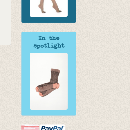
In the
spotlight