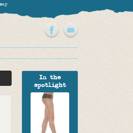
map
In the
spotlight