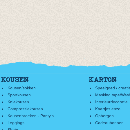
KOUSEN
KARTON
Kousen/sokken
Speelgoed / creati
Sportkousen
Masking tape/Wash
Kniekousen
Interieurdecoratie
Compressiekousen
Kaartjes enzo
Kousenbroeken - Panty's
Opbergen
Leggings
Cadeaubonnen
Shirts