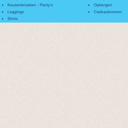
Kousenbroeken - Panty's
Opbergen
Leggings
Cadeaubonnen
Shirts
Accessoires
Cadeaubonnen