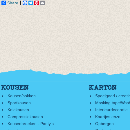
Share
Facebook
Twitter
Pinterest
Email
KOUSEN
KARTON
Kousen/sokken
Speelgoed / creati
Sportkousen
Masking tape/Wash
Kniekousen
Interieurdecoratie
Compressiekousen
Kaartjes enzo
Kousenbroeken - Panty's
Opbergen