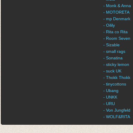
- Monk & Anna
- MOTORETA
- mp Denmark
- Oilily
- Rita co Rita
- Room Seven
- Sizable
- small rags
- Sonatina
- sticky lemon
- suck UK
- Thokk Thokk
- tinycottons
- Ubang
- UNKK
- URU
- Von Jungfeld
- WOLF&RITA