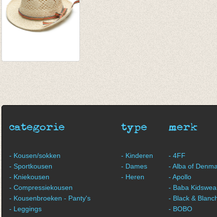
Strandhoed naturel
€ 19,95
€ 16,95
categorie
type
merk
- Kousen/sokken
- Kinderen
- 4FF
- Sportkousen
- Dames
- Alba of Denm
- Kniekousen
- Heren
- Apollo
- Compressiekousen
- Baba Kidswea
- Kousenbroeken - Panty's
- Black & Blanc
- Leggings
- BOBO