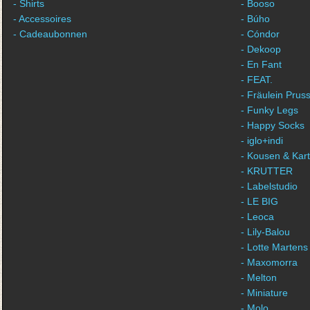
- Shirts
- Booso
- Accessoires
- Búho
- Cadeaubonnen
- Cóndor
- Dekoop
- En Fant
- FEAT.
- Fräulein Pruss
- Funky Legs
- Happy Socks
- iglo+indi
- Kousen & Kar
- KRUTTER
- Labelstudio
- LE BIG
- Leoca
- Lily-Balou
- Lotte Martens
- Maxomorra
- Melton
- Miniature
- Molo