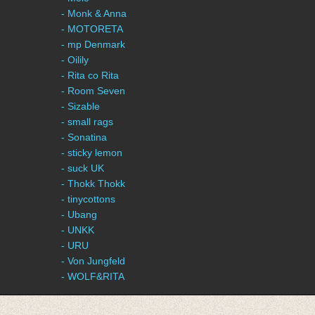
- Monk & Anna
- MOTORETA
- mp Denmark
- Oilily
- Rita co Rita
- Room Seven
- Sizable
- small rags
- Sonatina
- sticky lemon
- suck UK
- Thokk Thokk
- tinycottons
- Ubang
- UNKK
- URU
- Von Jungfeld
- WOLF&RITA