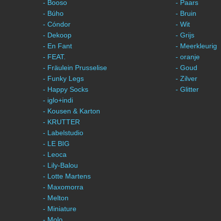
- Booso
- Paars
- Búho
- Bruin
- Cóndor
- Wit
- Dekoop
- Grijs
- En Fant
- Meerkleurig
- FEAT.
- oranje
- Fräulein Prusselise
- Goud
- Funky Legs
- Zilver
- Happy Socks
- Glitter
- iglo+indi
- Kousen & Karton
- KRUTTER
- Labelstudio
- LE BIG
- Leoca
- Lily-Balou
- Lotte Martens
- Maxomorra
- Melton
- Miniature
- Molo