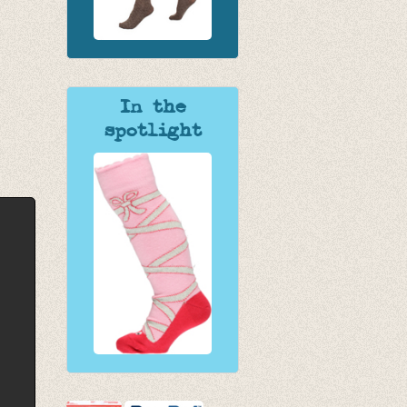
In the
spotlight