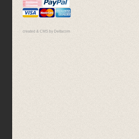
created & CMS by Deltacom