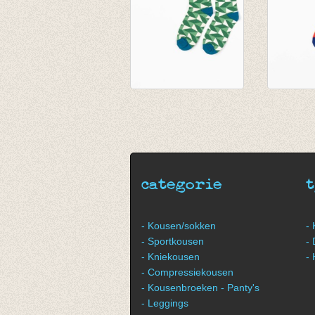
Sokken Kristian
Sokken 
Juniper Crazy with
Solidate
triangles
Grafic
€ 9,95
€ 9,95
categorie
- Kousen/sokken
-
- Sportkousen
-
- Kniekousen
-
- Compressiekousen
- Kousenbroeken - Panty's
- Leggings