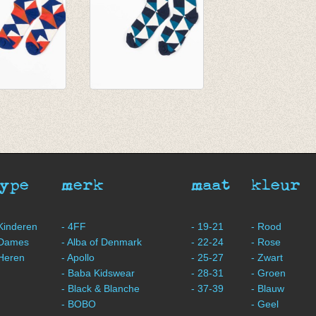
Kristian
Sokken Kristian
 Trafic
Seaport It ́s all
about squares
€ 9,95
type
merk
maat
kleur
 Kinderen
- 4FF
- 19-21
- Rood
 Dames
- Alba of Denmark
- 22-24
- Rose
 Heren
- Apollo
- 25-27
- Zwart
- Baba Kidswear
- 28-31
- Groen
- Black & Blanche
- 37-39
- Blauw
- BOBO
- Geel