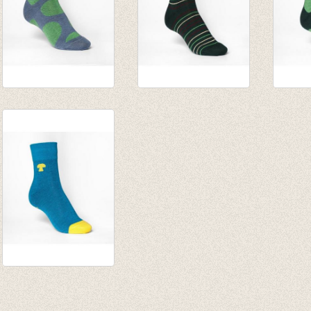
golfsok/ lage sok/
sokken/kousen
sokke
enkelsok grijs met
groen gestreept
groen 
groene bollen
forest'
'forest
€ 7,00
€ 8,00
€ 8,00
kousen/sokken
petrol/geel