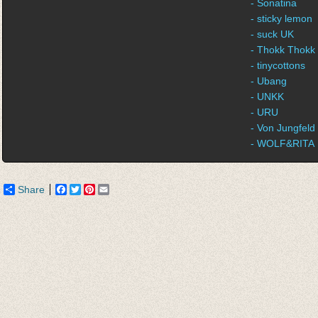
- Sonatina
- sticky lemon
- suck UK
- Thokk Thokk
- tinycottons
- Ubang
- UNKK
- URU
- Von Jungfeld
- WOLF&RITA
Share
Facebook
Twitter
Pinterest
Email