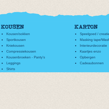
KOUSEN
KARTON
Kousen/sokken
Speelgoed / creati
Sportkousen
Masking tape/Wash
Kniekousen
Interieurdecoratie
Compressiekousen
Kaartjes enzo
Kousenbroeken - Panty's
Opbergen
Leggings
Cadeaubonnen
Shirts
Accessoires
Cadeaubonnen