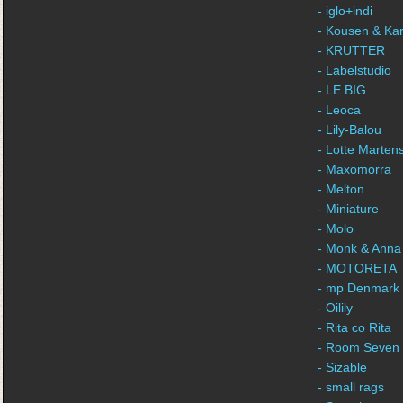
- iglo+indi
- Kousen & Ka
- KRUTTER
- Labelstudio
- LE BIG
- Leoca
- Lily-Balou
- Lotte Marten
- Maxomorra
- Melton
- Miniature
- Molo
- Monk & Anna
- MOTORETA
- mp Denmark
- Oilily
- Rita co Rita
- Room Seven
- Sizable
- small rags