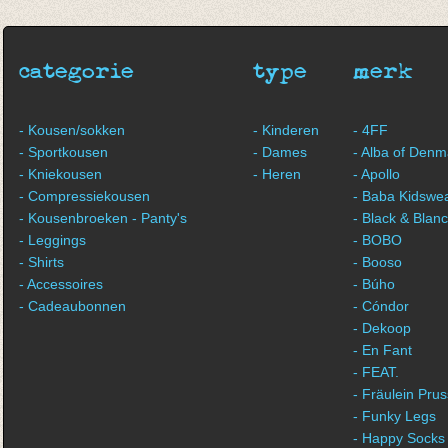
€ 8,00
categorie
type
merk
- Kousen/sokken
- Kinderen
- 4FF
- Sportkousen
- Dames
- Alba of Denm
- Kniekousen
- Heren
- Apollo
- Compressiekousen
- Baba Kidswe
- Kousenbroeken - Panty's
- Black & Blan
- Leggings
- BOBO
- Shirts
- Booso
- Accessoires
- Búho
- Cadeaubonnen
- Cóndor
- Dekoop
- En Fant
- FEAT.
- Fräulein Prus
- Funky Legs
- Happy Socks