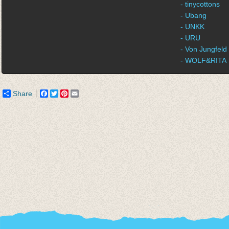
- tinycottons
- Ubang
- UNKK
- URU
- Von Jungfeld
- WOLF&RITA
Share
Facebook
Twitter
Pinterest
Email