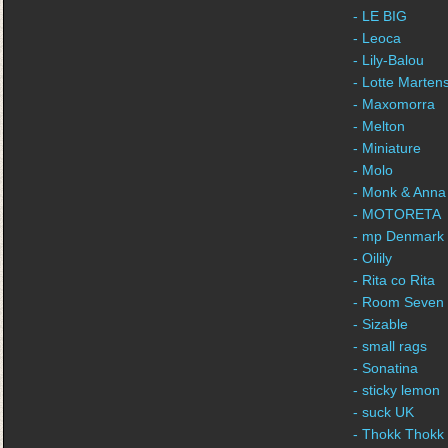
- LE BIG
- Leoca
- Lily-Balou
- Lotte Marten
- Maxomorra
- Melton
- Miniature
- Molo
- Monk & Anna
- MOTORETA
- mp Denmark
- Oilily
- Rita co Rita
- Room Seven
- Sizable
- small rags
- Sonatina
- sticky lemon
- suck UK
- Thokk Thokk