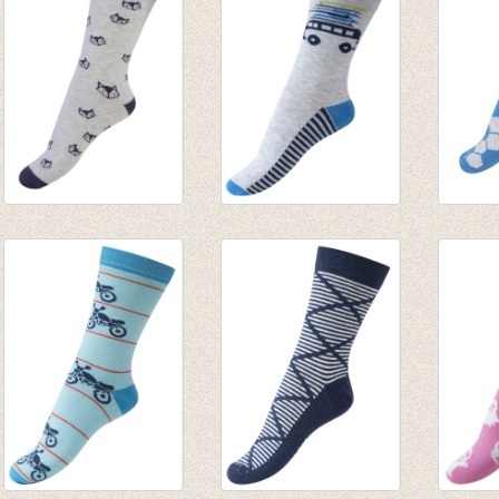
€ 3,46
€ 2,47
Sokken Foxy
Sokken Surfer
Sokke
€ 4,95
gemêleerd
aqua 
grijs/blauw
€ 4,95
€ 4,95
€ 2,47