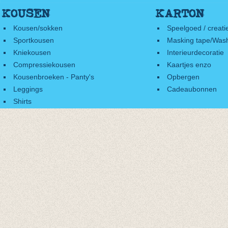
KOUSEN
KARTON
Kousen/sokken
Speelgoed / creati
Sportkousen
Masking tape/Wash
Kniekousen
Interieurdecoratie
Compressiekousen
Kaartjes enzo
Kousenbroeken - Panty's
Opbergen
Leggings
Cadeaubonnen
Shirts
Accessoires
Cadeaubonnen