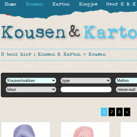
Home
Kousen
Karton
Koopjes
Over K & K
-30%
-30%
-30%
-50%
-50%
-50%
-50%
-50%
-50%
-50%
-50%
-50%
-50%
-50%
-50%
-50%
U bent hier :
Kousen & Karton
>
Kousen
1
2
3
»