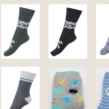
Sokken Glow in the
Sokken Marine met
Sokke
dark Fairy
lurex zilver
with l
€ 7,95
€ 5,95
€ 5,95
Sokken Glow in the
Sokken Glow in the
Sokke
dark Pirate Urban
dark Pirate black
Sport 
green
€ 7,95
€ 5,95
€ 7,95
€ 2,97