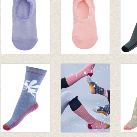
Ballerina sokken
Ballerina sokken
Sokke
met lurex light
met lurex soft pink
dark 
purple/
€ 5,95
scelet
sneakersokjes
€ 7,95
€ 5,95