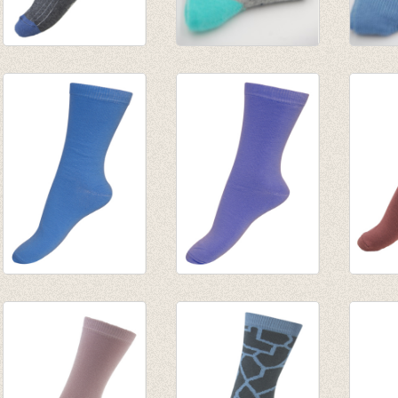
Sokken Rib
Sokken Bugs Light
Sokke
Structure Dark grey
Grey Melange
Ombr
€ 5,95
€ 5,50
€ 5,50
€ 2,97
Sokken Lobelia
Sokken Blue violet
Sokke
€ 3,95
€ 3,95
€ 3,95
€ 1,97
€ 1,97