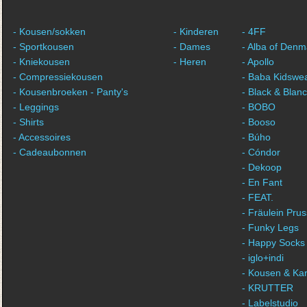
- Kousen/sokken
- Kinderen
- 4FF
- Sportkousen
- Dames
- Alba of Denm
- Kniekousen
- Heren
- Apollo
- Compressiekousen
- Baba Kidswe
- Kousenbroeken - Panty's
- Black & Blan
- Leggings
- BOBO
- Shirts
- Booso
- Accessoires
- Búho
- Cadeaubonnen
- Cóndor
- Dekoop
- En Fant
- FEAT.
- Fräulein Prus
- Funky Legs
- Happy Socks
- iglo+indi
- Kousen & Ka
- KRUTTER
- Labelstudio