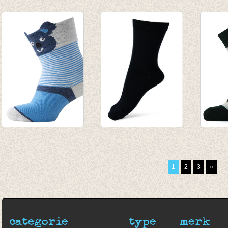
Sokken moto aqua
Sokken Harlekijn
Sokken
blauw
gemêleerd blauw
Dark' 
€ 4,95
€ 4,95
zachte
€ 3,46
€ 5,95
Sokken Koalabeer
Sokken superwas
Sokken
Agua blauw
wol
gestre
€ 5,95
€ 8,95
€ 4,95
1
2
3
»
€ 2,97
€ 2,47
categorie
type
merk