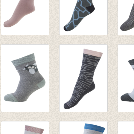
Sokken Alt Rosa
Sokken Cracked
Sokke
€ 3,95
Sand
specia
€ 1,97
€ 4,95
grey
€ 5,95
€ 2,97
Sokken Airplane
Sokken Zebra
Sokke
€ 4,95
stripes
bue
€ 2,47
€ 4,95
€ 4,95