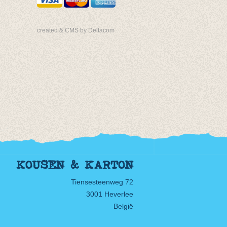
created & CMS by Deltacom
KOUSEN & KARTON
Tiensesteenweg 72
3001 Heverlee
België