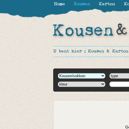
Home
Kousen
Karton
Ko
U bent hier :
Kousen & Karton
Ge