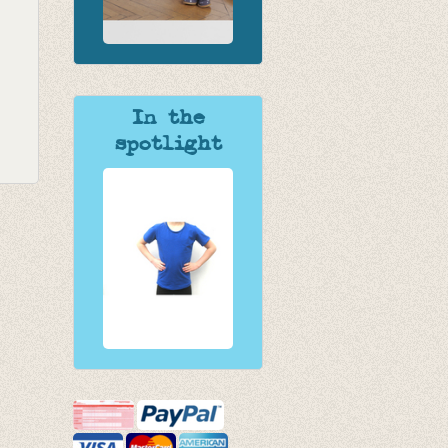
In the
spotlight