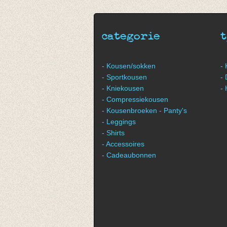
€ 8,50
€ 8,50
categorie
- Kousen/sokken
-
- Sportkousen
-
- Kniekousen
-
- Compressiekousen
- Kousenbroeken - Panty's
- Leggings
- Shirts
- Accessoires
- Cadeaubonnen