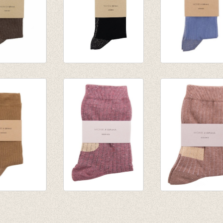
litter Line
Sokken Glitter Line
Sokken Glitter L
Black
Faded Blue
€ 8,50
€ 8,50
litter Line
Sokken Glitter
Sokken Glitter
Burgundy
Hazelnut