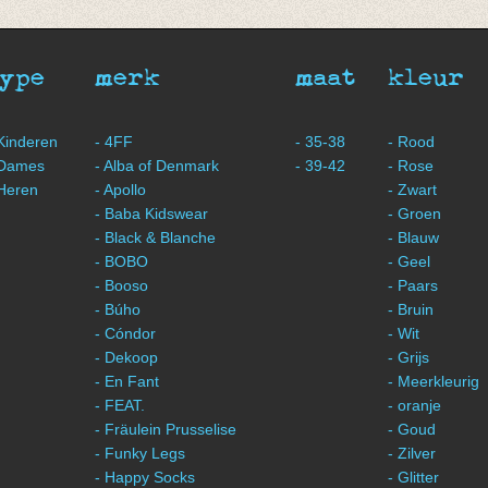
€ 7,50
€ 7,50
type
merk
maat
kleur
 Kinderen
- 4FF
- 35-38
- Rood
 Dames
- Alba of Denmark
- 39-42
- Rose
 Heren
- Apollo
- Zwart
- Baba Kidswear
- Groen
- Black & Blanche
- Blauw
- BOBO
- Geel
- Booso
- Paars
- Búho
- Bruin
- Cóndor
- Wit
- Dekoop
- Grijs
- En Fant
- Meerkleurig
- FEAT.
- oranje
- Fräulein Prusselise
- Goud
- Funky Legs
- Zilver
- Happy Socks
- Glitter