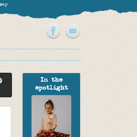
map
In the
spotlight