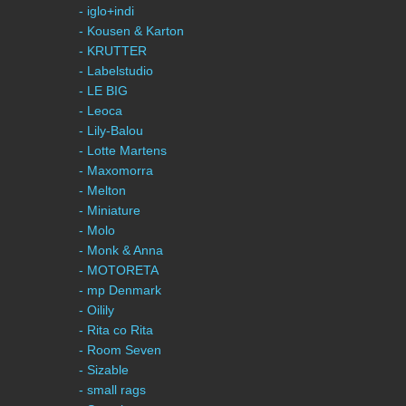
- iglo+indi
- Kousen & Karton
- KRUTTER
- Labelstudio
- LE BIG
- Leoca
- Lily-Balou
- Lotte Martens
- Maxomorra
- Melton
- Miniature
- Molo
- Monk & Anna
- MOTORETA
- mp Denmark
- Oilily
- Rita co Rita
- Room Seven
- Sizable
- small rags