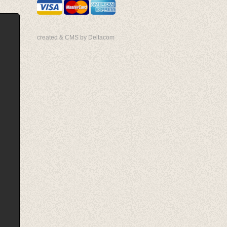
created & CMS by Deltacom