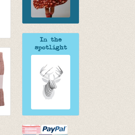
In the
ine
spotlight