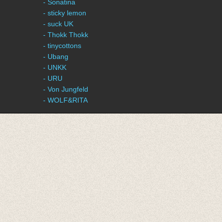
- Sonatina
- sticky lemon
- suck UK
- Thokk Thokk
- tinycottons
- Ubang
- UNKK
- URU
- Von Jungfeld
- WOLF&RITA