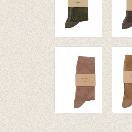
Sokken Glitter Line
Sokken G
Olive
Cacao
€ 8,50
€ 8,50
Sokken Glitter Line
Sokken G
Pink Beige
Oat