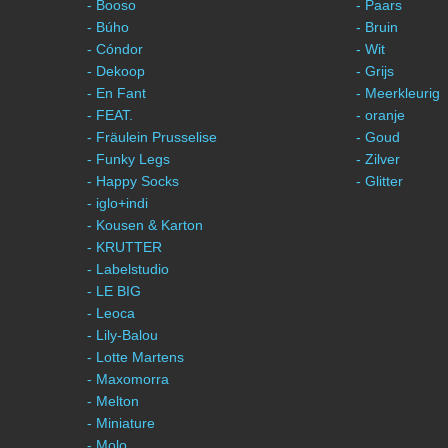
- Booso
- Paars
- Búho
- Bruin
- Cóndor
- Wit
- Dekoop
- Grijs
- En Fant
- Meerkleurig
- FEAT.
- oranje
- Fräulein Prusselise
- Goud
- Funky Legs
- Zilver
- Happy Socks
- Glitter
- iglo+indi
- Kousen & Karton
- KRUTTER
- Labelstudio
- LE BIG
- Leoca
- Lily-Balou
- Lotte Martens
- Maxomorra
- Melton
- Miniature
- Molo