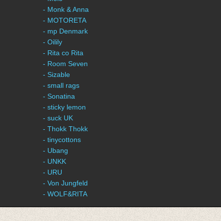
- Monk & Anna
- MOTORETA
- mp Denmark
- Oilily
- Rita co Rita
- Room Seven
- Sizable
- small rags
- Sonatina
- sticky lemon
- suck UK
- Thokk Thokk
- tinycottons
- Ubang
- UNKK
- URU
- Von Jungfeld
- WOLF&RITA