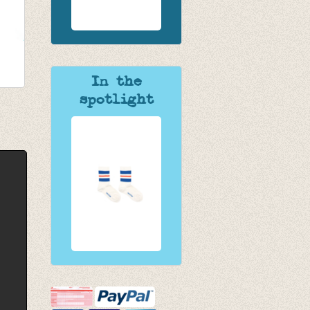
In the
spotlight
 rib