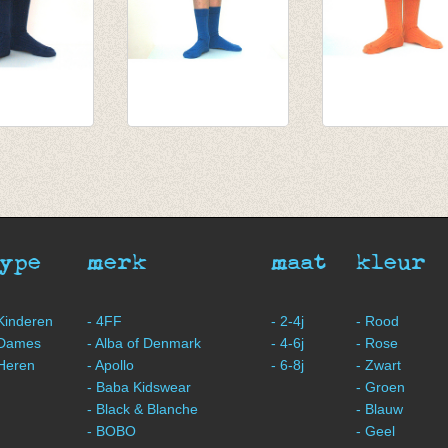
et fijne rib
Sokken met fijne rib
Sokken met fijne
Indigo
pompoen
€ 5,25
€ 5,25
type
merk
maat
kleur
 Kinderen
- 4FF
- 2-4j
- Rood
 Dames
- Alba of Denmark
- 4-6j
- Rose
 Heren
- Apollo
- 6-8j
- Zwart
- Baba Kidswear
- Groen
- Black & Blanche
- Blauw
- BOBO
- Geel