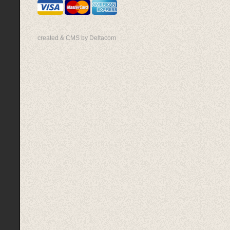
created & CMS by Deltacom