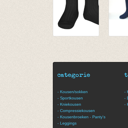
Sokken met fijne rib
Sokken m
zwart
Inkt
€ 5,25
€ 5,25
categorie
- Kousen/sokken
-
- Sportkousen
-
- Kniekousen
-
- Compressiekousen
- Kousenbroeken - Panty's
- Leggings