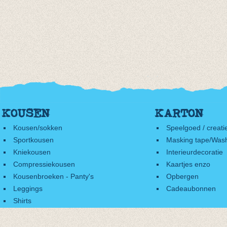
KOUSEN
KARTON
Kousen/sokken
Speelgoed / creati
Sportkousen
Masking tape/Wash
Kniekousen
Interieurdecoratie
Compressiekousen
Kaartjes enzo
Kousenbroeken - Panty's
Opbergen
Leggings
Cadeaubonnen
Shirts
Accessoires
Cadeaubonnen