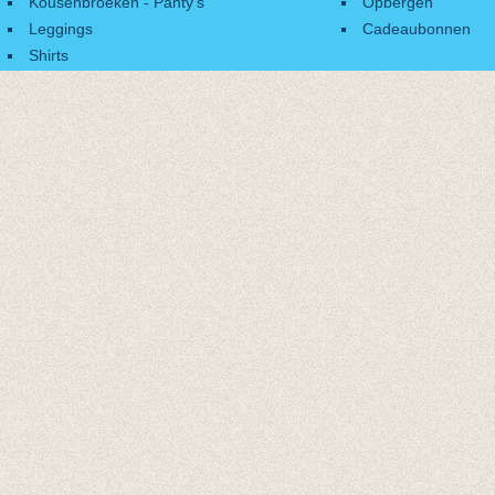
Kousenbroeken - Panty's
Opbergen
Leggings
Cadeaubonnen
Shirts
Accessoires
Cadeaubonnen