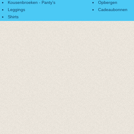
Kousenbroeken - Panty's
Opbergen
Leggings
Cadeaubonnen
Shirts
Accessoires
Cadeaubonnen