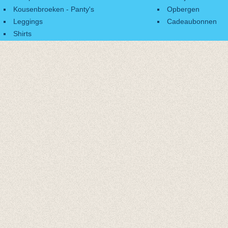
Kousenbroeken - Panty's
Opbergen
Leggings
Cadeaubonnen
Shirts
Accessoires
Cadeaubonnen