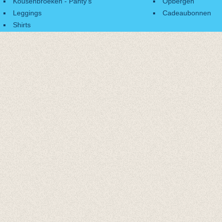
Kousenbroeken - Panty's
Opbergen
Leggings
Cadeaubonnen
Shirts
Accessoires
Cadeaubonnen