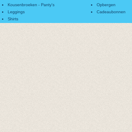
Kousenbroeken - Panty's
Opbergen
Leggings
Cadeaubonnen
Shirts
Accessoires
Cadeaubonnen