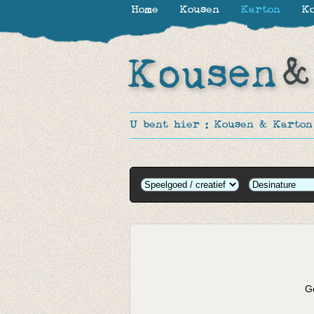
Home
Kousen
Karton
Ko
U bent hier :
Kousen & Karton
Ge