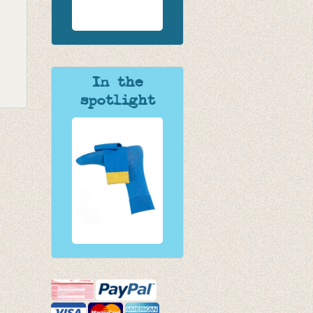
In the
spotlight