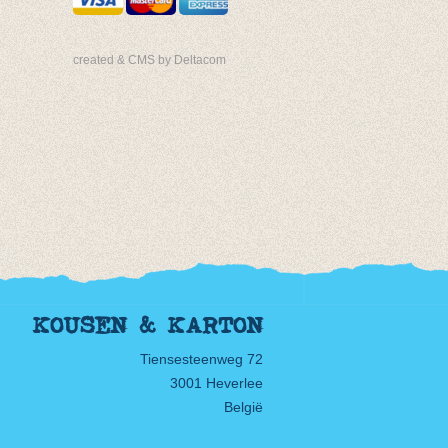
created & CMS by Deltacom
KOUSEN & KARTON
Tiensesteenweg 72
3001 Heverlee
België